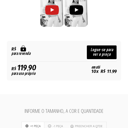
R$
Logue-se para
para revenda
ver o preço
119,90
em até
R$
10x R$ 11,99
para uso próprio
INFORME O TAMANHO, A COR E QUANTIDADE
+1 PEÇA
-1 PEÇA
PREENCHER A QTDE