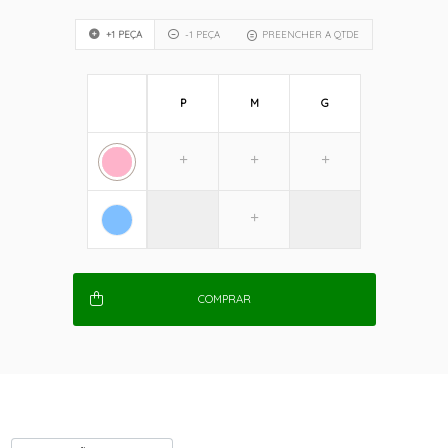
+1 PEÇA
-1 PEÇA
PREENCHER A QTDE
P
M
G
COMPRAR