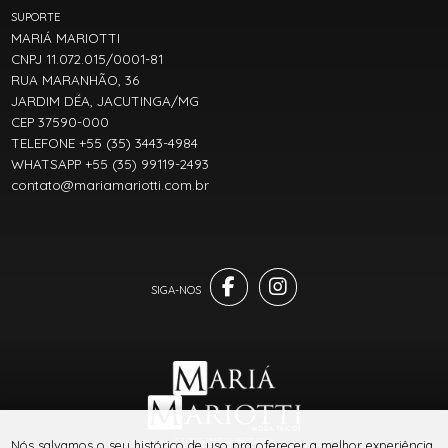
SUPORTE
MARIÁ MARIOTTI
CNPJ 11.072.015/0001-81
RUA MARANHÃO, 36
JARDIM DÉA, JACUTINGA/MG
CEP 37590-000
TELEFONE +55 (35) 3443-4984
WHATSAPP +55 (35) 99119-2493
contato@mariamariotti.com.br
® TODOS DIREITOS RESERVADOS
Nós salvamos o seu histórico de uso pra oferecer a melhor experiência