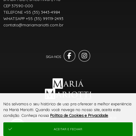
CEP 37590-000
TELEFONE +55 (35) 3443-4984
WHATSAPP +55 (35) 99119-2493
contato@mariamariotti.com.br
® TODOS DIREITOS RESERVADOS
Nós salvamos o seu histórico de uso pra oferecer a melhor experiência
na Mariá Mariotti. Quando você navega no nosso site, aceita esta
condição. Conheça nossa
Política de Cookies e Privacidade
.
SITE 100% SEGURO
PLATAFORMA B2B
ACEITAR E FECHAR