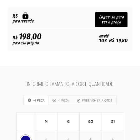
R$
Logue-se para
para revenda
ver o preço
198,00
em até
R$
10x R$ 19,80
para uso próprio
INFORME O TAMANHO, A COR E QUANTIDADE
+1 PEÇA
-1 PEÇA
PREENCHER A QTDE
M
G
GG
G1