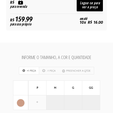
R$
Logue-se para
para revenda
ver o preço
159,99
em até
R$
10x R$ 16,00
para uso próprio
INFORME O TAMANHO, A COR E QUANTIDADE
+1 PEÇA
-1 PEÇA
PREENCHER A QTDE
P
M
G
GG