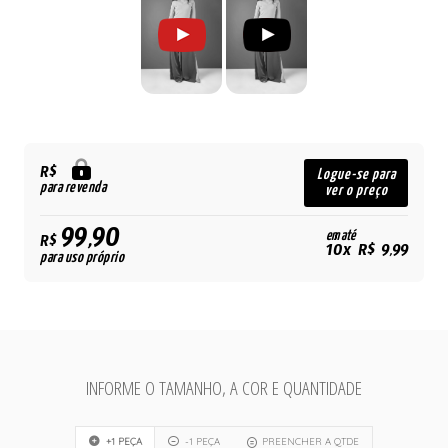
R$
Logue-se para
para revenda
ver o preço
99,90
em até
R$
10x R$ 9,99
para uso próprio
INFORME O TAMANHO, A COR E QUANTIDADE
+1 PEÇA
-1 PEÇA
PREENCHER A QTDE