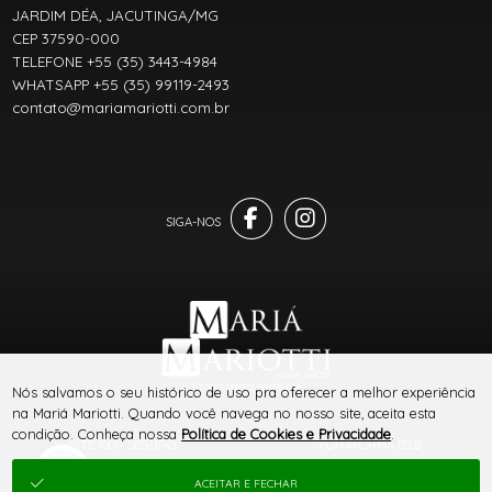
JARDIM DÉA, JACUTINGA/MG
CEP 37590-000
TELEFONE +55 (35) 3443-4984
WHATSAPP +55 (35) 99119-2493
contato@mariamariotti.com.br
® TODOS DIREITOS RESERVADOS
Nós salvamos o seu histórico de uso pra oferecer a melhor experiência
na Mariá Mariotti. Quando você navega no nosso site, aceita esta
condição. Conheça nossa
Política de Cookies e Privacidade
.
SITE 100% SEGURO
PLATAFORMA B2B
ACEITAR E FECHAR