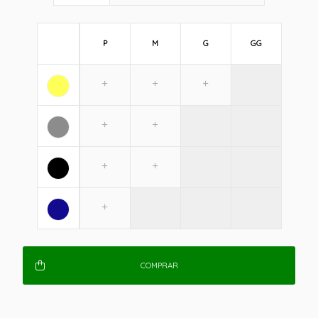
P
M
G
GG
COMPRAR