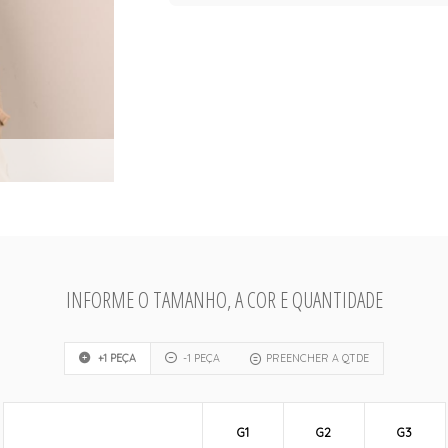
INFORME O TAMANHO, A COR E QUANTIDADE
+1 PEÇA
-1 PEÇA
PREENCHER A QTDE
G1
G2
G3