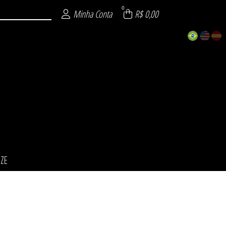
0
Minha Conta
R$ 0,00
IZE
ÕES
INO
NO
ZE
L