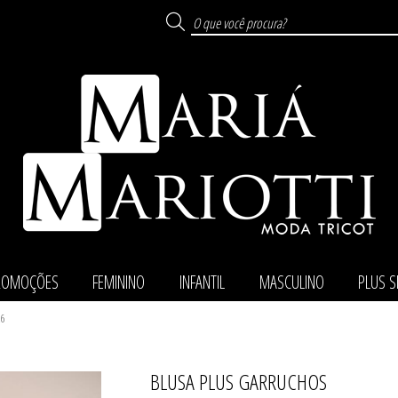
ROMOÇÕES
FEMININO
INFANTIL
MASCULINO
PLUS S
6
BLUSA PLUS GARRUCHOS
TODOS DE PROMOÇ
TODOS DE MASCUL
TODOS DE FEMINI
TODOS DE PLUS SI
TODOS DE INFANTI