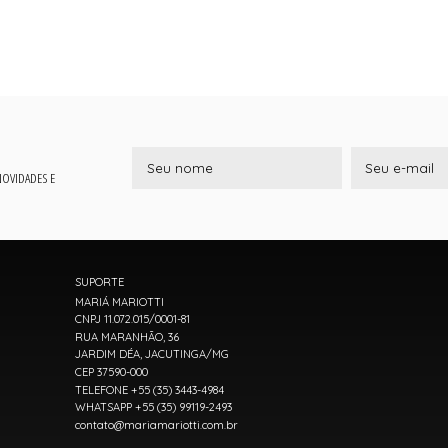
 NOVIDADES E
SUPORTE
MARIÁ MARIOTTI
CNPJ 11.072.015/0001-81
RUA MARANHÃO, 36
JARDIM DÉA, JACUTINGA/MG
CEP 37590-000
TELEFONE +55 (35) 3443-4984
WHATSAPP +55 (35) 99119-2493
contato@mariamariotti.com.br