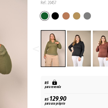
Ref.: 20457
R$
para revenda
129,90
R$
para uso próprio