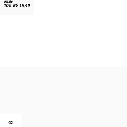
em até
10x R$ 15,49
G2