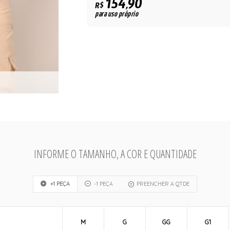
154,90
R$
para uso próprio
INFORME O TAMANHO, A COR E QUANTIDADE
+1 PEÇA
-1 PEÇA
PREENCHER A QTDE
M
G
GG
G1