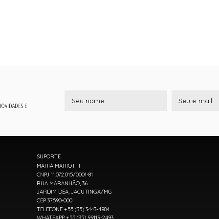
 NOVIDADES E
SUPORTE
MARIÁ MARIOTTI
CNPJ 11.072.015/0001-81
RUA MARANHÃO, 36
JARDIM DÉA, JACUTINGA/MG
CEP 37590-000
TELEFONE +55 (35) 3443-4984
WHATSAPP +55 (35) 99119-2493