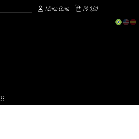
0
Minha Conta
R$ 0,00
IZE
ÕES
INO
NO
ZE
L