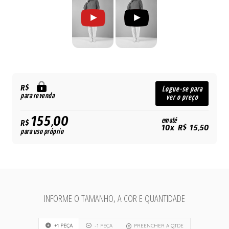
R$
Logue-se para
para revenda
ver o preço
155,00
em até
R$
10x R$ 15,50
para uso próprio
INFORME O TAMANHO, A COR E QUANTIDADE
+1 PEÇA
-1 PEÇA
PREENCHER A QTDE