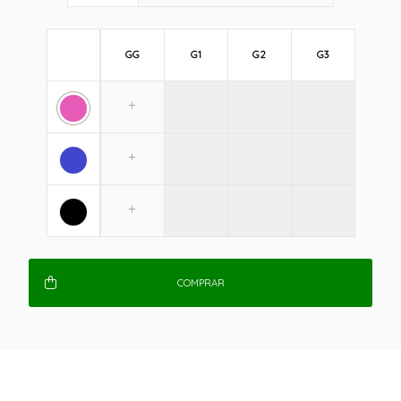
GG
G1
G2
G3
COMPRAR