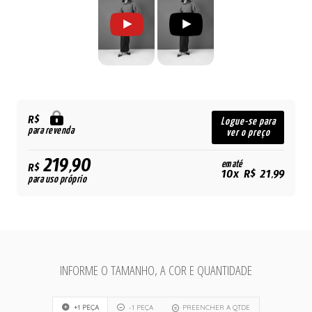
R$
Logue-se para
para revenda
ver o preço
219,90
em até
R$
10x R$ 21,99
para uso próprio
INFORME O TAMANHO, A COR E QUANTIDADE
+1 PEÇA
-1 PEÇA
PREENCHER A QTDE