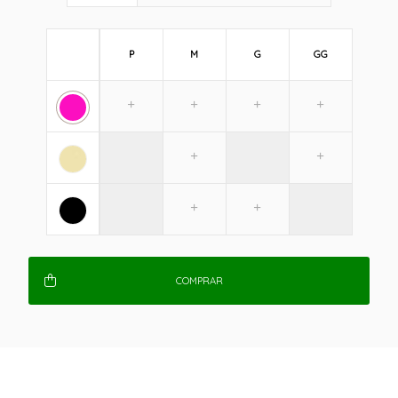
P
M
G
GG
COMPRAR