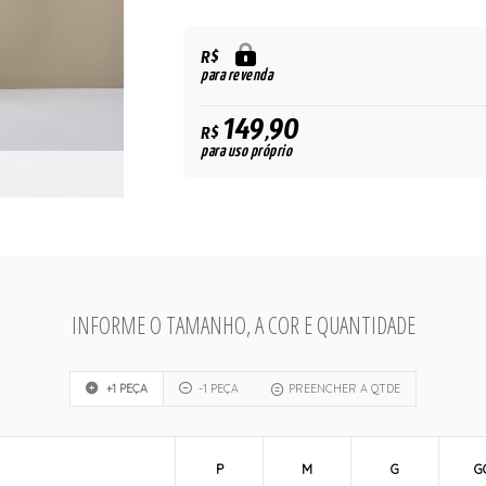
R$
para revenda
149,90
R$
para uso próprio
INFORME O TAMANHO, A COR E QUANTIDADE
+1 PEÇA
-1 PEÇA
PREENCHER A QTDE
P
M
G
G