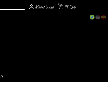
0
Minha Conta
R$ 0,00
IZE
ÕES
INO
NO
ZE
L