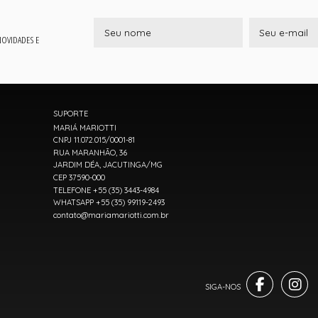
 NOVIDADES E
SUPORTE
MARIÁ MARIOTTI
CNPJ 11.072.015/0001-81
RUA MARANHÃO, 36
JARDIM DÉA, JACUTINGA/MG
CEP 37590-000
TELEFONE +55 (35) 3443-4984
WHATSAPP +55 (35) 99119-2493
contato@mariamariotti.com.br