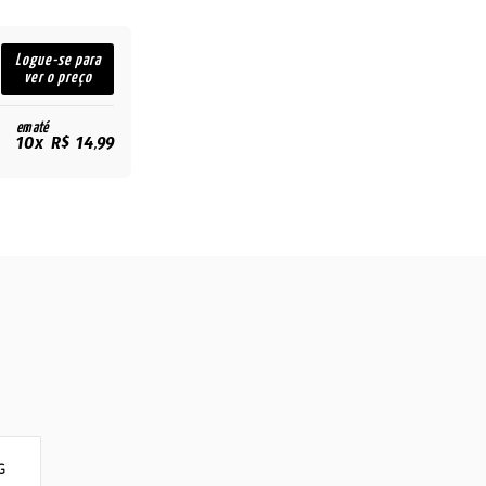
Logue-se para
ver o preço
em até
10x R$ 14,99
G