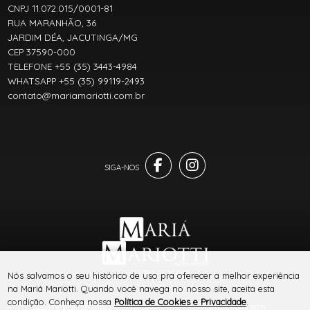
CNPJ 11.072.015/0001-81
RUA MARANHÃO, 36
JARDIM DÉA, JACUTINGA/MG
CEP 37590-000
TELEFONE +55 (35) 3443-4984
WHATSAPP +55 (35) 99119-2493
contato@mariamariotti.com.br
® TODOS DIREITOS RESERVADOS
Nós salvamos o seu histórico de uso pra oferecer a melhor experiência
na Mariá Mariotti. Quando você navega no nosso site, aceita esta
condição. Conheça nossa
Política de Cookies e Privacidade
.
SITE 100% SEGURO
PLATAFORMA B2B