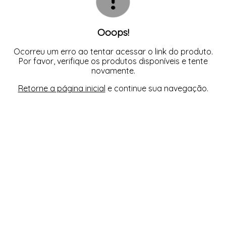
INFANTIL
JEANS
MASCULINO
MAXPULL
MAXPULL
MODA GAUCHA
Ooops!
PLUS SIZE
OUTONO INVERNO 2026
REGATA
PONCHOS
SAIAS
REGATA
Ocorreu um erro ao tentar acessar o link do produto.
VESTIDOS
SAIAS
Por favor, verifique os produtos disponíveis e tente
VERÃO 2022
novamente.
VESTIDOS
Retorne a página inicial
e continue sua navegação.