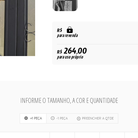
R$
para revenda
264,00
R$
para uso próprio
INFORME O TAMANHO, A COR E QUANTIDADE
+1 PEÇA
-1 PEÇA
PREENCHER A QTDE