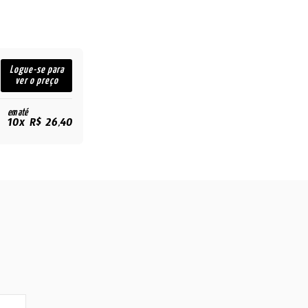
Logue-se para
ver o preço
em até
10x R$ 26,40