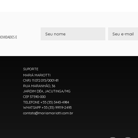
 NOVIDADES E
SUPORTE
MARIÁ MARIOTTI
CNPJ 11.072.015/0001-81
RUA MARANHÃO, 36
JARDIM DÉA, JACUTINGA/MG
CEP 37590-000
TELEFONE +55 (35) 3443-4984
WHATSAPP +55 (35) 99119-2493
contato@mariamariotti.com.br