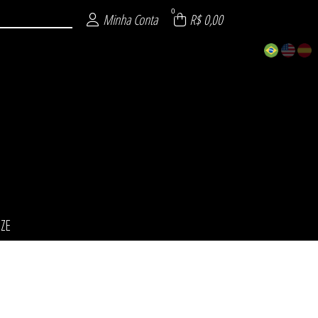
0
Minha Conta
R$ 0,00
IZE
ÕES
INO
NO
ZE
L