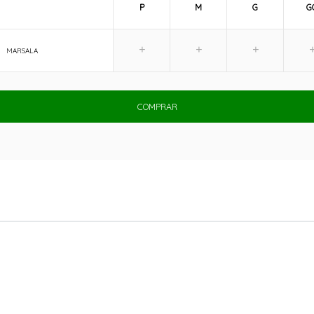
P
M
G
G
MARSALA
COMPRAR