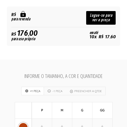
R$
Logue-se para
para revenda
ver o preço
176,00
em até
R$
10x R$ 17,60
para uso próprio
INFORME O TAMANHO, A COR E QUANTIDADE
+1 PEÇA
-1 PEÇA
PREENCHER A QTDE
P
M
G
GG