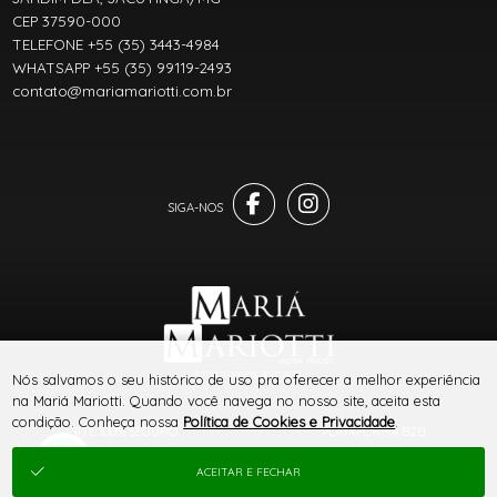
CEP 37590-000
TELEFONE +55 (35) 3443-4984
WHATSAPP +55 (35) 99119-2493
contato@mariamariotti.com.br
® TODOS DIREITOS RESERVADOS
Nós salvamos o seu histórico de uso pra oferecer a melhor experiência
na Mariá Mariotti. Quando você navega no nosso site, aceita esta
condição. Conheça nossa
Política de Cookies e Privacidade
.
SITE 100% SEGURO
PLATAFORMA B2B
ACEITAR E FECHAR