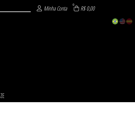
0
Minha Conta
R$ 0,00
IZE
ÕES
INO
NO
ZE
L