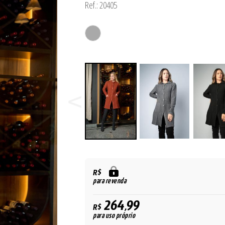
Ref.: 20405
R$
para revenda
264,99
R$
para uso próprio