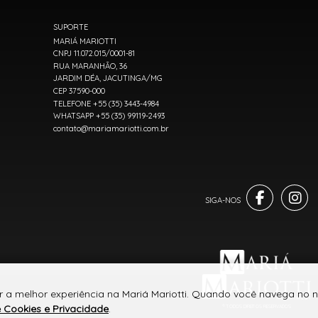
SUPORTE
MARIÁ MARIOTTI
CNPJ 11.072.015/0001-81
RUA MARANHÃO, 36
JARDIM DÉA, JACUTINGA/MG
CEP 37590-000
TELEFONE +55 (35) 3443-4984
WHATSAPP +55 (35) 99119-2493
contato@mariamariotti.com.br
r a melhor experiência na Mariá Mariotti. Quando você navega no n
e Cookies e Privacidade
.
® TODOS DIREITOS RESERVADOS