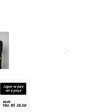
Logue-se para
ver o preço
em até
10x R$ 26,50