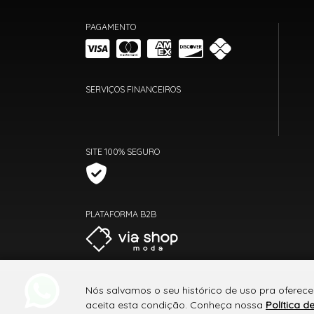
PAGAMENTO
SERVIÇOS FINANCEIROS
SITE 100% SEGURO
PLATAFORMA B2B
Nós salvamos o seu histórico de uso pra oferece
aceita esta condição. Conheça nossa
Política d