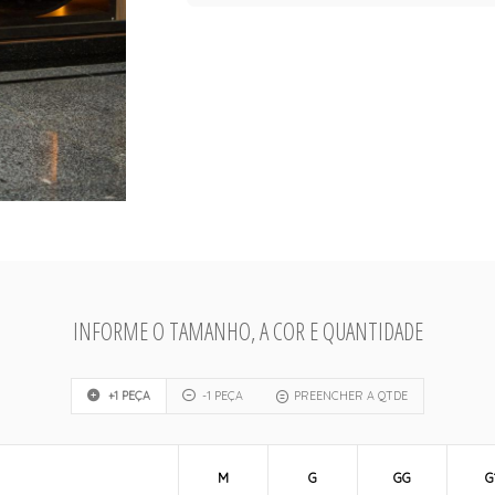
INFORME O TAMANHO, A COR E QUANTIDADE
+1 PEÇA
-1 PEÇA
PREENCHER A QTDE
M
G
GG
G