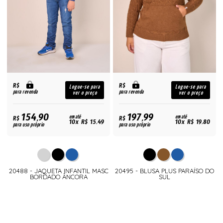
R$
R$
Logue-se para
Logue-se para
para revenda
para revenda
ver o preço
ver o preço
154,90
197,99
R$
em até
R$
em até
10x R$ 15,49
10x R$ 19,80
para uso próprio
para uso próprio
20488 - JAQUETA INFANTIL MASC
20495 - BLUSA PLUS PARAÍSO DO
BORDADO ÂNCORA
SUL