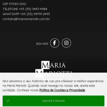
CEP 37590-000
TELEFONE +55 (35) 3443-4984
WHATSAPP +55 (35) 99119-2493
contato@mariamariotti.com.br
® TODOS DIREITOS RESERVADOS
Nós salvamos o seu histórico de uso pra oferecer a melhor experiência
na Mariá Mariotti. Quando você navega no nosso site, aceita esta
condição. Conheça nossa
Política de Cookies e Privacidade
.
SITE 100% SEGURO
PLATAFORMA B2B
ACEITAR E FECHAR