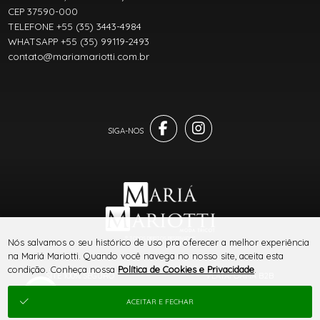
CEP 37590-000
TELEFONE +55 (35) 3443-4984
WHATSAPP +55 (35) 99119-2493
contato@mariamariotti.com.br
® TODOS DIREITOS RESERVADOS
Nós salvamos o seu histórico de uso pra oferecer a melhor experiência
na Mariá Mariotti. Quando você navega no nosso site, aceita esta
condição. Conheça nossa
Política de Cookies e Privacidade
.
SITE 100% SEGURO
PLATAFORMA B2B
ACEITAR E FECHAR