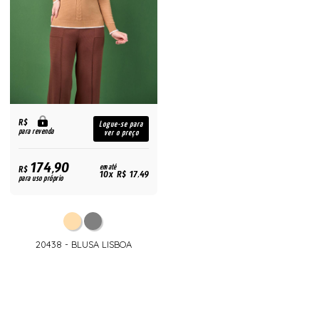
R$
Logue-se para
para revenda
ver o preço
174,90
R$
em até
10x R$ 17,49
para uso próprio
20438 - BLUSA LISBOA