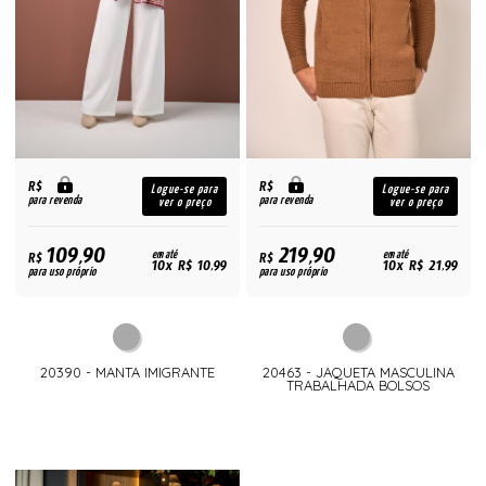
R$
R$
Logue-se para
Logue-se para
para revenda
para revenda
ver o preço
ver o preço
109,90
219,90
R$
em até
R$
em até
10x R$ 10,99
10x R$ 21,99
para uso próprio
para uso próprio
20390 - MANTA IMIGRANTE
20463 - JAQUETA MASCULINA
TRABALHADA BOLSOS