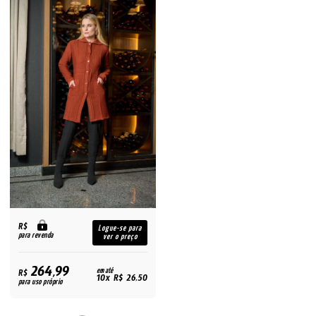
R$
Logue-se para
para revenda
ver o preço
264,99
R$
em até
10x R$ 26,50
para uso próprio