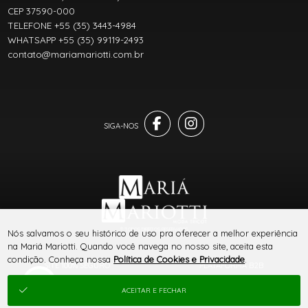
CEP 37590-000
TELEFONE +55 (35) 3443-4984
WHATSAPP +55 (35) 99119-2493
contato@mariamariotti.com.br
® TODOS DIREITOS RESERVADOS
Nós salvamos o seu histórico de uso pra oferecer a melhor experiência
na Mariá Mariotti. Quando você navega no nosso site, aceita esta
condição. Conheça nossa
Política de Cookies e Privacidade
.
SITE 100% SEGURO
PLATAFORMA B2B
ACEITAR E FECHAR