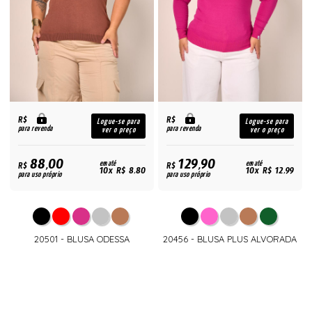
R$
R$
Logue-se para
Logue-se para
para revenda
para revenda
ver o preço
ver o preço
88,00
129,90
R$
em até
R$
em até
10x R$ 8,80
10x R$ 12,99
para uso próprio
para uso próprio
20501 - BLUSA ODESSA
20456 - BLUSA PLUS ALVORADA