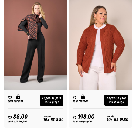
R$
R$
Logue-se para
Logue-se para
para revenda
para revenda
ver o preço
ver o preço
88,00
198,00
R$
em até
R$
em até
10x R$ 8,80
10x R$ 19,80
para uso próprio
para uso próprio