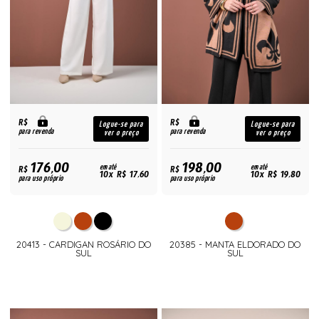
R$
R$
Logue-se para
Logue-se para
para revenda
para revenda
ver o preço
ver o preço
176,00
198,00
R$
em até
R$
em até
10x R$ 17,60
10x R$ 19,80
para uso próprio
para uso próprio
20413 - CARDIGAN ROSÁRIO DO
20385 - MANTA ELDORADO DO
SUL
SUL