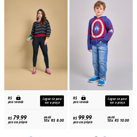
R$
R$
Logue-se para
Logue-se para
para revenda
para revenda
ver o preço
ver o preço
79,99
99,99
R$
em até
R$
em até
10x R$ 8,00
10x R$ 10,00
para uso próprio
para uso próprio