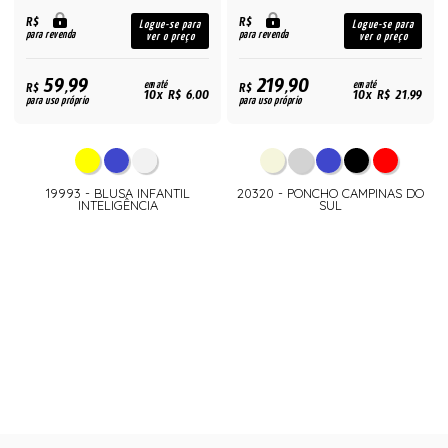
R$
R$
Logue-se para
Logue-se para
para revenda
para revenda
ver o preço
ver o preço
59,99
219,90
R$
em até
R$
em até
10x R$ 6,00
10x R$ 21,99
para uso próprio
para uso próprio
19993 - BLUSA INFANTIL
20320 - PONCHO CAMPINAS DO
INTELIGÊNCIA
SUL