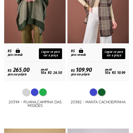
R$
R$
Logue-se para
Logue-se para
para revenda
para revenda
ver o preço
ver o preço
265,00
109,90
R$
em até
R$
em até
10x R$ 26,50
10x R$ 10,99
para uso próprio
para uso próprio
20394 - RUANA CAMPINA DAS
20382 - MANTA CACHOEIRINHA
MISSÕES