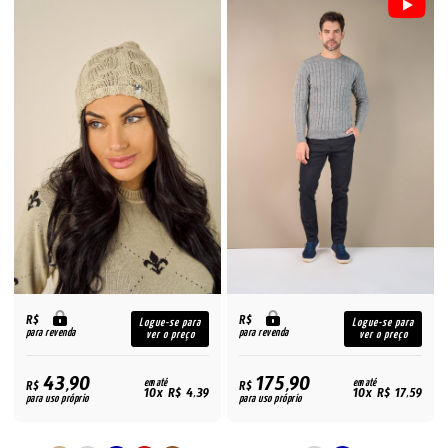
R$
R$
Logue-se para
Logue-se para
para revenda
para revenda
ver o preço
ver o preço
43,90
175,90
R$
em até
R$
em até
10x R$ 4,39
10x R$ 17,59
para uso próprio
para uso próprio