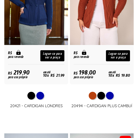
R$
R$
Logue-se para
Logue-se para
para revenda
para revenda
ver o preço
ver o preço
219,90
198,00
R$
em até
R$
em até
10x R$ 21,99
10x R$ 19,80
para uso próprio
para uso próprio
20421 - CARDIGAN LONDRES
20494 - CARDIGAN PLUS CAMBUÍ