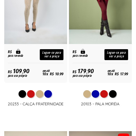
R$
R$
Logue-se para
Logue-se para
para revenda
para revenda
ver o preço
ver o preço
109,90
179,90
R$
em até
R$
em até
10x R$ 10,99
10x R$ 17,99
para uso próprio
para uso próprio
20233 - CALÇA FRATERNIDADE
20103 - PALA MORÉIA