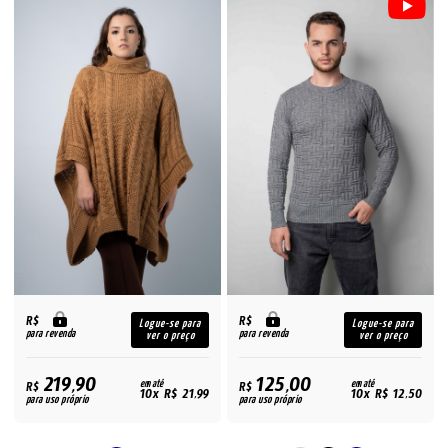
R$
R$
Logue-se para
Logue-se para
para revenda
para revenda
ver o preço
ver o preço
219,90
125,00
R$
em até
R$
em até
10x R$ 21,99
10x R$ 12,50
para uso próprio
para uso próprio