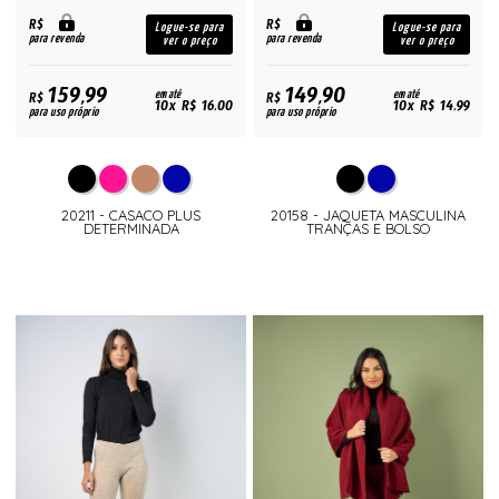
R$
R$
Logue-se para
Logue-se para
para revenda
para revenda
ver o preço
ver o preço
159,99
149,90
R$
em até
R$
em até
10x R$ 16,00
10x R$ 14,99
para uso próprio
para uso próprio
20211 - CASACO PLUS
20158 - JAQUETA MASCULINA
DETERMINADA
TRANÇAS E BOLSO