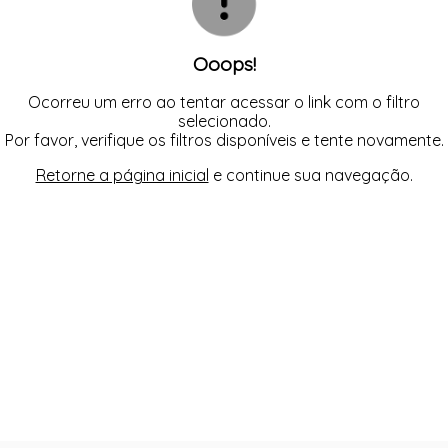
INFANTIL
JEANS
MASCULINO
MAXPULL
MAXPULL
MODA GAUCHA
Ooops!
PLUS SIZE
OUTONO INVERNO 2026
REGATA
PONCHOS
SAIAS
REGATA
Ocorreu um erro ao tentar acessar o link com o filtro
VESTIDOS
SAIAS
selecionado.
VERÃO 2022
Por favor, verifique os filtros disponíveis e tente novamente.
VESTIDOS
Retorne a página inicial
e continue sua navegação.