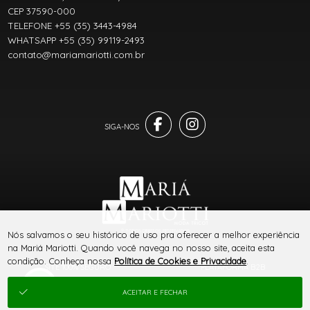
CEP 37590-000
TELEFONE +55 (35) 3443-4984
WHATSAPP +55 (35) 99119-2493
contato@mariamariotti.com.br
® TODOS DIREITOS RESERVADOS
Nós salvamos o seu histórico de uso pra oferecer a melhor experiência
na Mariá Mariotti. Quando você navega no nosso site, aceita esta
condição. Conheça nossa
Política de Cookies e Privacidade
.
SITE 100% SEGURO
PLATAFORMA B2B
ACEITAR E FECHAR