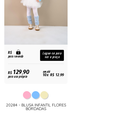
R$
Logue-se para
para revenda
ver o preço
129,90
R$
em até
10x R$ 12,99
para uso próprio
20284 - BLUSA INFANTIL FLORES
BORDADAS