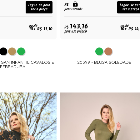
R$
Logue-se para
Logue-se par
para revenda
ver o preço
ver o preço
143,16
em até
em até
R$
10x R$ 13,10
10x R$ 14
para uso próprio
IGAN INFANTIL CAVALOS E
20399 - BLUSA SOLEDADE
FERRADURA