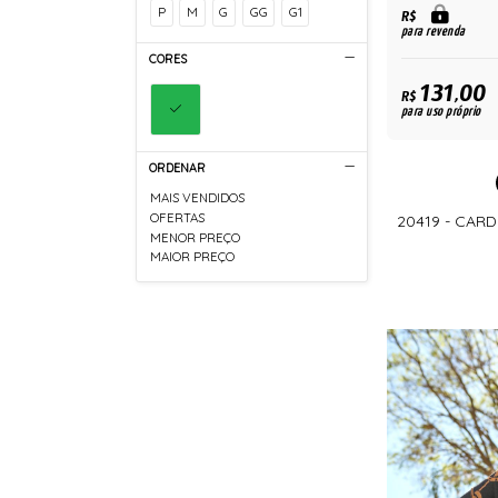
P
M
G
GG
G1
R$
para revenda
CORES
131,00
R$
para uso próprio
ORDENAR
MAIS VENDIDOS
OFERTAS
20419 - CARD
MENOR PREÇO
MAIOR PREÇO