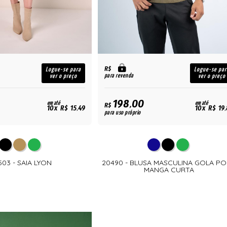
R$
Logue-se para
Logue-se par
para revenda
ver o preço
ver o preço
198,00
em até
em até
R$
10x R$ 15,49
10x R$ 19
para uso próprio
503 - SAIA LYON
20490 - BLUSA MASCULINA GOLA P
MANGA CURTA