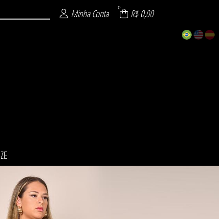
0
Minha Conta
R$ 0,00
IZE
ÕES
INO
NO
ZE
L