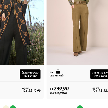
R$
Logue-se para
Logue-se par
para revenda
ver o preço
ver o preço
239,90
em até
em até
R$
10x R$ 10,99
10x R$ 23
para uso próprio