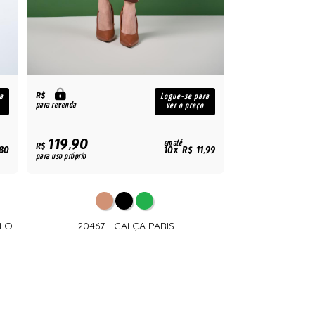
R$
a
Logue-se para
para revenda
ver o preço
119,90
em até
R$
,80
10x R$ 11,99
para uso próprio
OLO
20467 - CALÇA PARIS