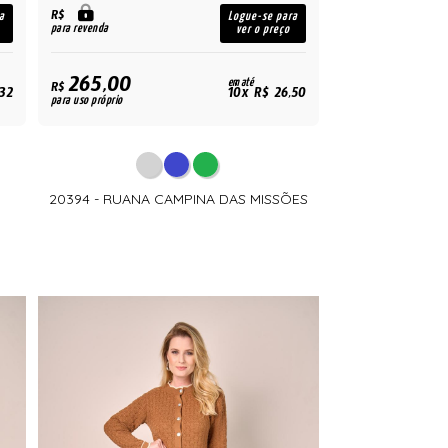
R$
a
Logue-se para
para revenda
ver o preço
265,00
em até
R$
,32
10x R$ 26,50
para uso próprio
20394 - RUANA CAMPINA DAS MISSÕES