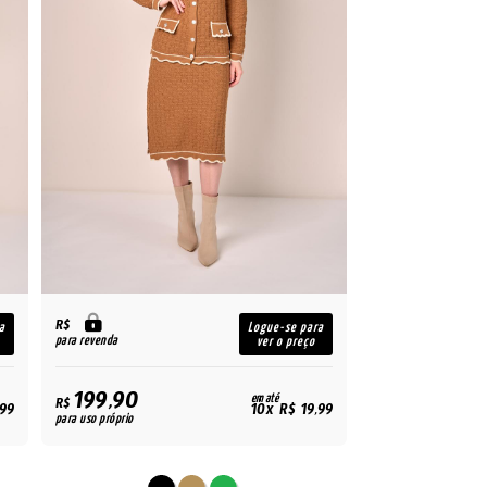
R$
a
Logue-se para
para revenda
ver o preço
199,90
em até
R$
,99
10x R$ 19,99
para uso próprio