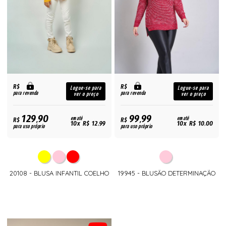
R$
R$
Logue-se para
Logue-se para
para revenda
para revenda
ver o preço
ver o preço
129,90
99,99
R$
em até
R$
em até
10x R$ 12,99
10x R$ 10,00
para uso próprio
para uso próprio
20108 - BLUSA INFANTIL COELHO
19945 - BLUSÃO DETERMINAÇÃO