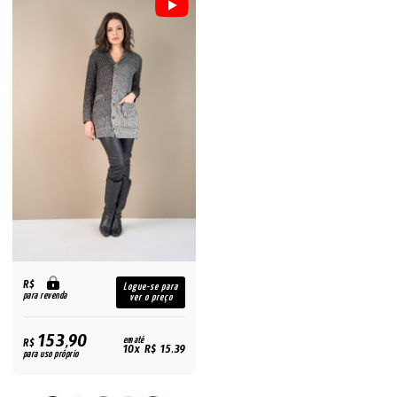
R$
Logue-se para
para revenda
ver o preço
153,90
R$
em até
10x R$ 15,39
para uso próprio