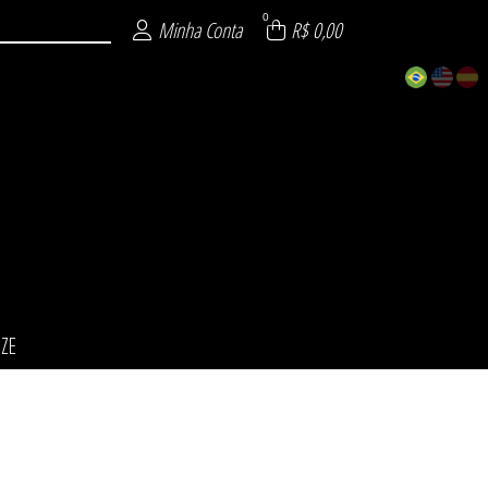
0
Minha Conta
R$ 0,00
IZE
ÕES
INO
NO
ZE
L