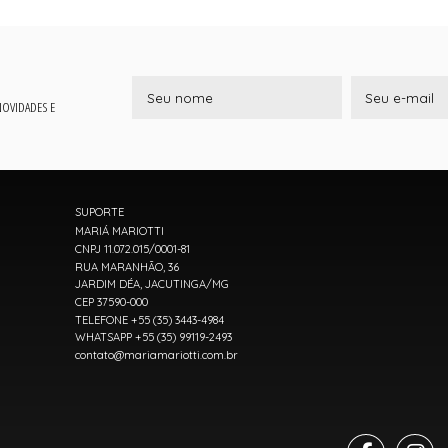
 NOVIDADES E
SUPORTE
MARIÁ MARIOTTI
CNPJ 11.072.015/0001-81
RUA MARANHÃO, 36
JARDIM DÉA, JACUTINGA/MG
CEP 37590-000
TELEFONE +55 (35) 3443-4984
WHATSAPP +55 (35) 99119-2493
contato@mariamariotti.com.br