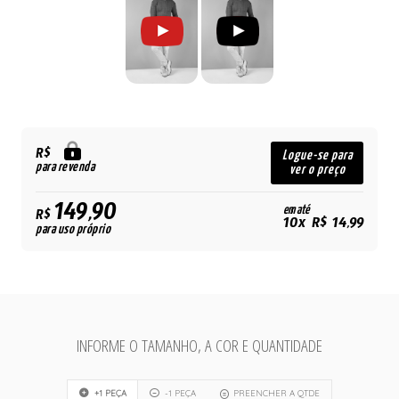
R$
Logue-se para
para revenda
ver o preço
149,90
em até
R$
10x R$ 14,99
para uso próprio
INFORME O TAMANHO, A COR E QUANTIDADE
+1 PEÇA
-1 PEÇA
PREENCHER A QTDE