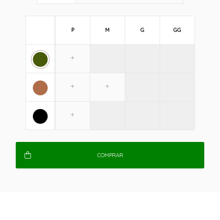
P
M
G
GG
COMPRAR