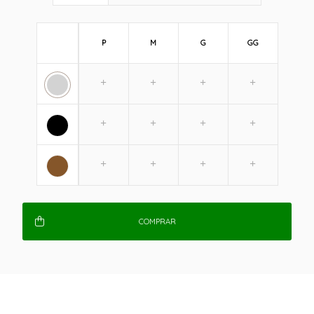
P
M
G
GG
COMPRAR