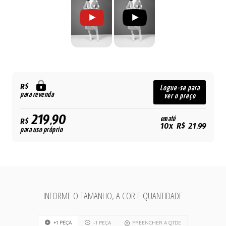
R$
Logue-se para
para revenda
ver o preço
219,90
em até
R$
10x R$ 21,99
para uso próprio
INFORME O TAMANHO, A COR E QUANTIDADE
+1 PEÇA
-1 PEÇA
PREENCHER A QTDE