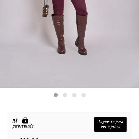
R$
Logue-se para
para revenda
ver o preço