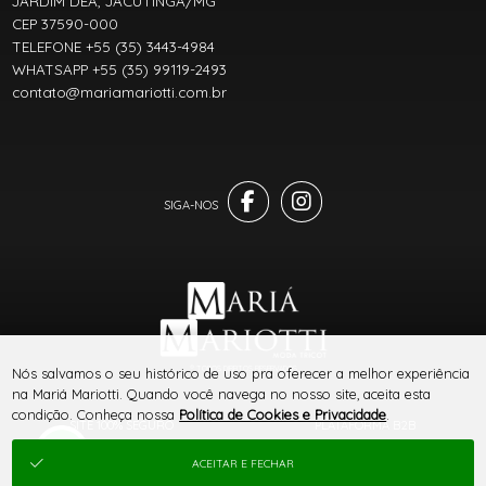
JARDIM DÉA, JACUTINGA/MG
CEP 37590-000
TELEFONE +55 (35) 3443-4984
WHATSAPP +55 (35) 99119-2493
contato@mariamariotti.com.br
® TODOS DIREITOS RESERVADOS
Nós salvamos o seu histórico de uso pra oferecer a melhor experiência
na Mariá Mariotti. Quando você navega no nosso site, aceita esta
condição. Conheça nossa
Política de Cookies e Privacidade
.
SITE 100% SEGURO
PLATAFORMA B2B
ACEITAR E FECHAR