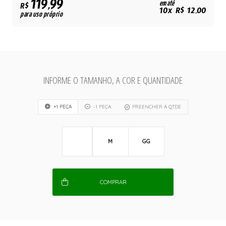
119,99
em até
R$
10x R$ 12,00
para uso próprio
INFORME O TAMANHO, A COR E QUANTIDADE
+1 PEÇA
-1 PEÇA
PREENCHER A QTDE
M
GG
COMPRAR