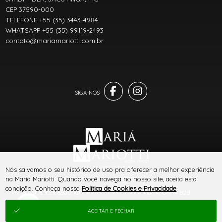
CEP 37590-000
TELEFONE +55 (35) 3443-4984
WHATSAPP +55 (35) 99119-2493
contato@mariamariotti.com.br
® TODOS DIREITOS RESERVADOS
Nós salvamos o seu histórico de uso pra oferecer a melhor experiência
na Mariá Mariotti. Quando você navega no nosso site, aceita esta
condição. Conheça nossa
Política de Cookies e Privacidade
.
SITE 100% SEGURO
PLATAFORMA B2B
ACEITAR E FECHAR