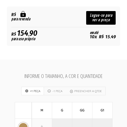
R$
Logue-se para
para revenda
ver o preço
154,90
em até
R$
10x R$ 15,49
para uso próprio
INFORME O TAMANHO, A COR E QUANTIDADE
+1 PEÇA
-1 PEÇA
PREENCHER A QTDE
M
G
GG
G1