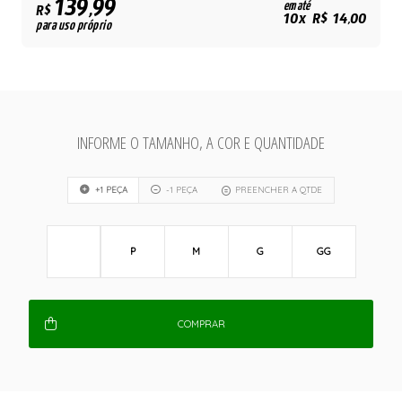
139,99
em até
R$
10x R$ 14,00
para uso próprio
INFORME O TAMANHO, A COR E QUANTIDADE
+1 PEÇA
-1 PEÇA
PREENCHER A QTDE
P
M
G
GG
COMPRAR