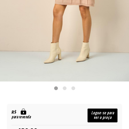
R$
Logue-se para
para revenda
ver o preço