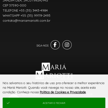
JARDIM DÉA, JACUTINGA/MG
CEP 37590-000
TELEFONE +55 (35) 3443-4984
WHATSAPP +55 (35) 99119-2493
contato@mariamariotti.com.br
® TODOS DIREITOS RESERVADOS
Nós salvamos o seu histórico de uso pra oferecer a melhor experiência
na Mariá Mariotti. Quando você navega no nosso site, aceita esta
condição. Conheça nossa
Política de Cookies e Privacidade
.
SITE 100% SEGURO
PLATAFORMA B2B
ACEITAR E FECHAR